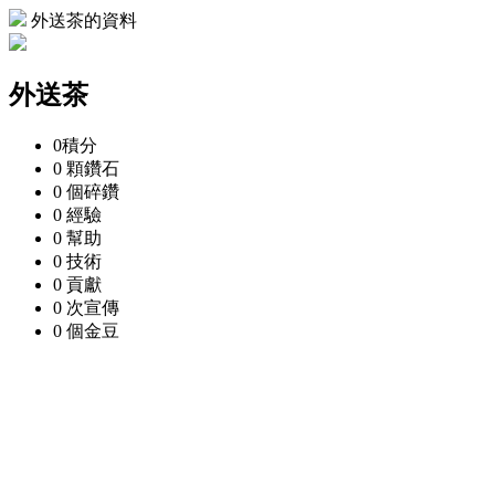
外送茶的資料
外送茶
0
積分
0 顆
鑽石
0 個
碎鑽
0
經驗
0
幫助
0
技術
0
貢獻
0 次
宣傳
0 個
金豆