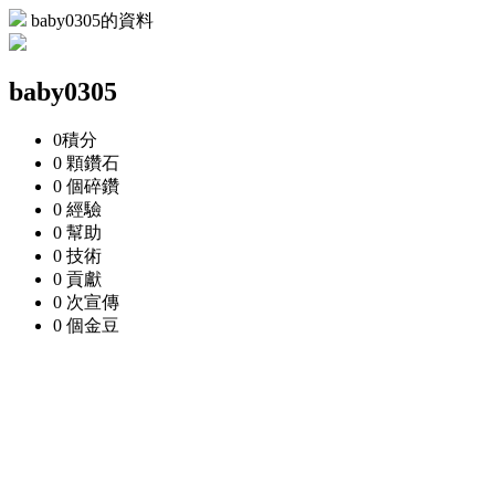
baby0305的資料
baby0305
0
積分
0 顆
鑽石
0 個
碎鑽
0
經驗
0
幫助
0
技術
0
貢獻
0 次
宣傳
0 個
金豆