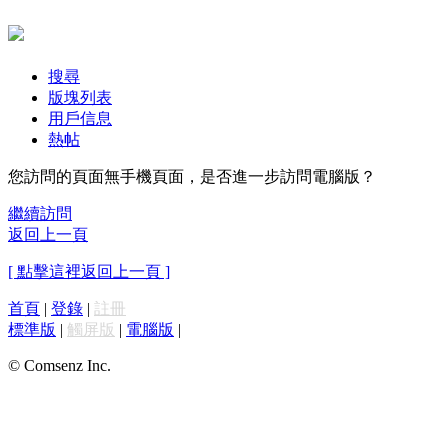
搜尋
版塊列表
用戶信息
熱帖
您訪問的頁面無手機頁面，是否進一步訪問電腦版？
繼續訪問
返回上一頁
[ 點擊這裡返回上一頁 ]
首頁
|
登錄
|
註冊
標準版
|
觸屏版
|
電腦版
|
© Comsenz Inc.