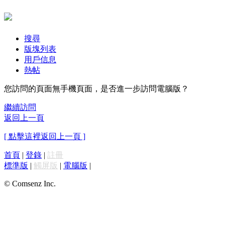
搜尋
版塊列表
用戶信息
熱帖
您訪問的頁面無手機頁面，是否進一步訪問電腦版？
繼續訪問
返回上一頁
[ 點擊這裡返回上一頁 ]
首頁
|
登錄
|
註冊
標準版
|
觸屏版
|
電腦版
|
© Comsenz Inc.