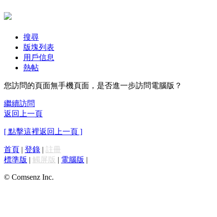
搜尋
版塊列表
用戶信息
熱帖
您訪問的頁面無手機頁面，是否進一步訪問電腦版？
繼續訪問
返回上一頁
[ 點擊這裡返回上一頁 ]
首頁
|
登錄
|
註冊
標準版
|
觸屏版
|
電腦版
|
© Comsenz Inc.