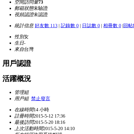
空間訪問量
73
郵箱狀態
未驗證
視頻認證
未認證
統計信息
好友數 113
|
記錄數 0
|
日誌數 0
|
相冊數 0
|
回帖數
性別
女
生日
-
來自
台灣
用戶認證
活躍概況
管理組
用戶組
禁止發言
在線時間
14 小時
註冊時間
2015-5-12 17:36
最後訪問
2015-5-20 18:16
上次活動時間
2015-5-20 14:10