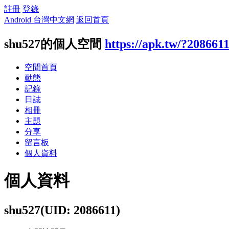
註冊
登錄
Android 台灣中文網
返回首頁
shu527的個人空間
https://apk.tw/?208661
空間首頁
動態
記錄
日誌
相冊
主題
分享
留言板
個人資料
個人資料
shu527
(UID: 2086611)