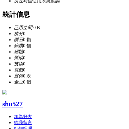
所在時區
使用系統默認
統計信息
已用空間
0 B
積分
0
鑽石
0 顆
碎鑽
0 個
經驗
0
幫助
0
技術
0
貢獻
0
宣傳
0 次
金豆
0 個
shu527
加為好友
給我留言
打個招呼