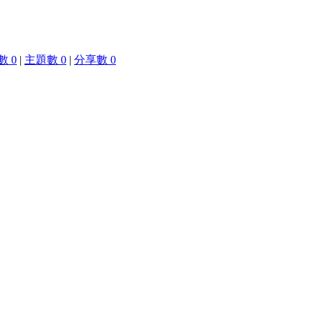
 0
|
主題數 0
|
分享數 0