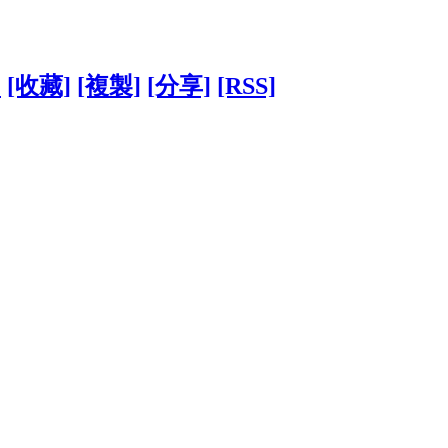
1
[收藏]
[複製]
[分享]
[RSS]