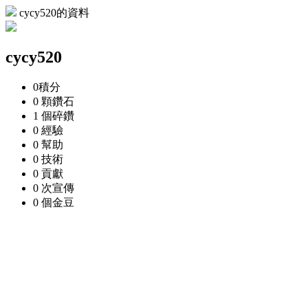
cycy520的資料
cycy520
0
積分
0 顆
鑽石
1 個
碎鑽
0
經驗
0
幫助
0
技術
0
貢獻
0 次
宣傳
0 個
金豆