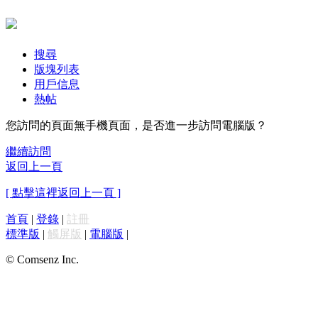
搜尋
版塊列表
用戶信息
熱帖
您訪問的頁面無手機頁面，是否進一步訪問電腦版？
繼續訪問
返回上一頁
[ 點擊這裡返回上一頁 ]
首頁
|
登錄
|
註冊
標準版
|
觸屏版
|
電腦版
|
© Comsenz Inc.