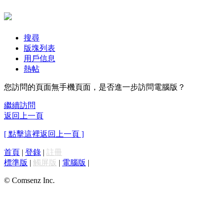
搜尋
版塊列表
用戶信息
熱帖
您訪問的頁面無手機頁面，是否進一步訪問電腦版？
繼續訪問
返回上一頁
[ 點擊這裡返回上一頁 ]
首頁
|
登錄
|
註冊
標準版
|
觸屏版
|
電腦版
|
© Comsenz Inc.