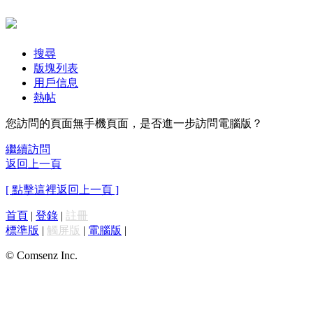
搜尋
版塊列表
用戶信息
熱帖
您訪問的頁面無手機頁面，是否進一步訪問電腦版？
繼續訪問
返回上一頁
[ 點擊這裡返回上一頁 ]
首頁
|
登錄
|
註冊
標準版
|
觸屏版
|
電腦版
|
© Comsenz Inc.