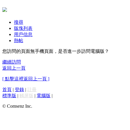
搜尋
版塊列表
用戶信息
熱帖
您訪問的頁面無手機頁面，是否進一步訪問電腦版？
繼續訪問
返回上一頁
[ 點擊這裡返回上一頁 ]
首頁
|
登錄
|
註冊
標準版
|
觸屏版
|
電腦版
|
© Comsenz Inc.