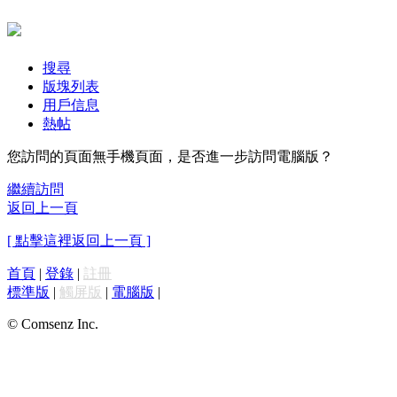
搜尋
版塊列表
用戶信息
熱帖
您訪問的頁面無手機頁面，是否進一步訪問電腦版？
繼續訪問
返回上一頁
[ 點擊這裡返回上一頁 ]
首頁
|
登錄
|
註冊
標準版
|
觸屏版
|
電腦版
|
© Comsenz Inc.