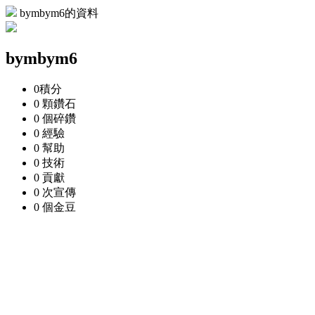
bymbym6的資料
bymbym6
0
積分
0 顆
鑽石
0 個
碎鑽
0
經驗
0
幫助
0
技術
0
貢獻
0 次
宣傳
0 個
金豆