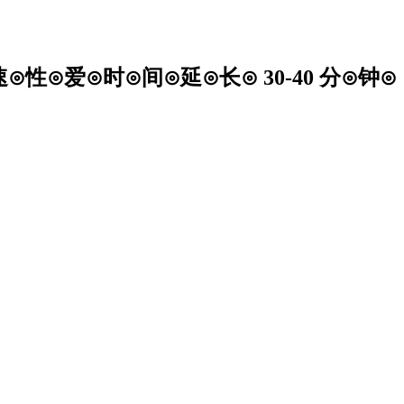
⊙性⊙爱⊙时⊙间⊙延⊙长⊙ 30-40 分⊙钟⊙