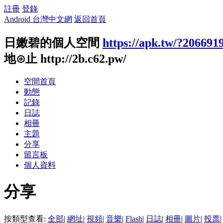
註冊
登錄
Android 台灣中文網
返回首頁
日嫩碧的個人空間
https://apk.tw/?206691
地⊙止 http://2b.c62.pw/
空間首頁
動態
記錄
日誌
相冊
主題
分享
留言板
個人資料
分享
按類型查看:
全部
|
網址
|
視頻
|
音樂
|
Flash
|
日誌
|
相冊
|
圖片
|
投票
|