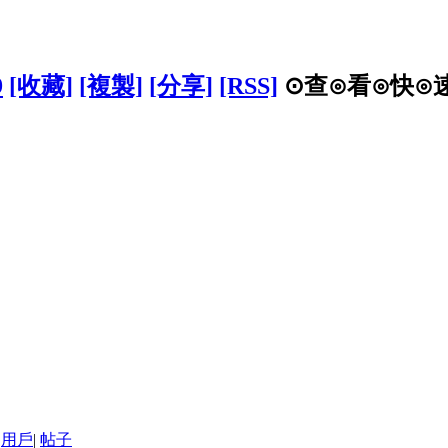
9
[收藏]
[複製]
[分享]
[RSS]
⊙查⊙看⊙快⊙速
用戶
|
帖子