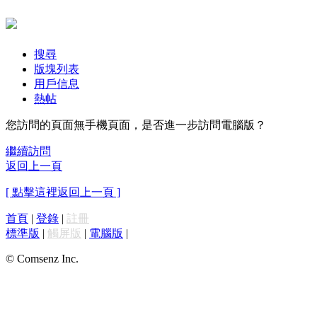
搜尋
版塊列表
用戶信息
熱帖
您訪問的頁面無手機頁面，是否進一步訪問電腦版？
繼續訪問
返回上一頁
[ 點擊這裡返回上一頁 ]
首頁
|
登錄
|
註冊
標準版
|
觸屏版
|
電腦版
|
© Comsenz Inc.