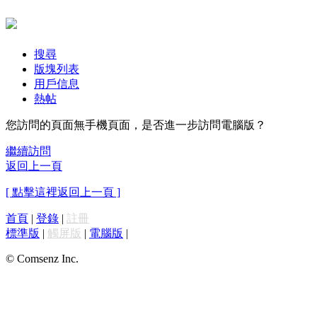
搜尋
版塊列表
用戶信息
熱帖
您訪問的頁面無手機頁面，是否進一步訪問電腦版？
繼續訪問
返回上一頁
[ 點擊這裡返回上一頁 ]
首頁
|
登錄
|
註冊
標準版
|
觸屏版
|
電腦版
|
© Comsenz Inc.