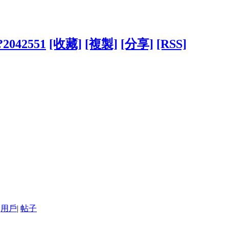
/?2042551
[收藏]
[複製]
[分享]
[RSS]
用戶
|
帖子