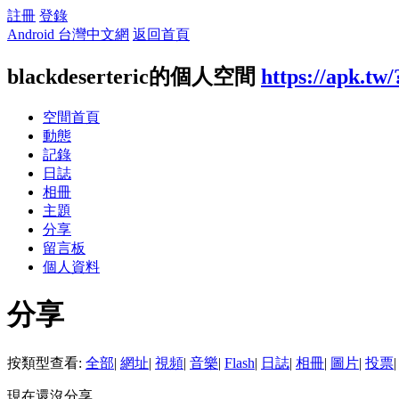
註冊
登錄
Android 台灣中文網
返回首頁
blackdeserteric的個人空間
https://apk.tw
空間首頁
動態
記錄
日誌
相冊
主題
分享
留言板
個人資料
分享
按類型查看:
全部
|
網址
|
視頻
|
音樂
|
Flash
|
日誌
|
相冊
|
圖片
|
投票
|
現在還沒分享