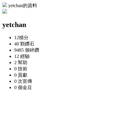
yetchan的資料
yetchan
12
積分
40 顆
鑽石
9485 個
碎鑽
12
經驗
2
幫助
0
技術
0
貢獻
0 次
宣傳
0 個
金豆