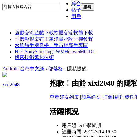
綜合
搜尋
帖子
用戶
遊戲交流
遊戲下載
軟體交流
軟體下載
手機影視
桌布主題
漫畫小說
手機鈴聲
水族館
手機音樂
二手市場
新手專區
HTC
Sony
Samsung
TWM
Huawei
MOTO
解密技術
繁化技術
Android 台灣中文網
›
部落格
›
隱私提醒
抱歉！由於 xixi2048
xixi2048
查看好友列表
|
加為好友
|
打個招呼
|
發送
活躍概況
用戶組:
A1 學習期
註冊時間: 2015-3-14 19:30