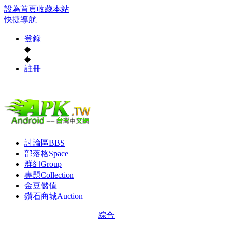
設為首頁
收藏本站
快捷導航
登錄
◆
◆
註冊
討論區
BBS
部落格
Space
群組
Group
專題
Collection
金豆儲值
鑽石商城
Auction
綜合