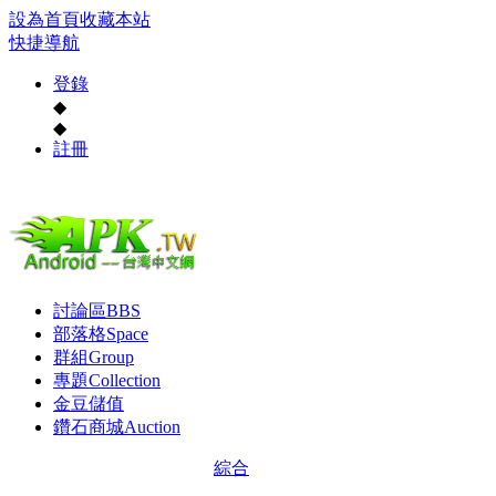
設為首頁
收藏本站
快捷導航
登錄
◆
◆
註冊
討論區
BBS
部落格
Space
群組
Group
專題
Collection
金豆儲值
鑽石商城
Auction
綜合