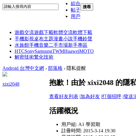
綜合
搜尋
帖子
用戶
遊戲交流
遊戲下載
軟體交流
軟體下載
手機影視
桌布主題
漫畫小說
手機鈴聲
水族館
手機音樂
二手市場
新手專區
HTC
Sony
Samsung
TWM
Huawei
MOTO
解密技術
繁化技術
Android 台灣中文網
›
部落格
›
隱私提醒
抱歉！由於 xixi2048
xixi2048
查看好友列表
|
加為好友
|
打個招呼
|
發送
活躍概況
用戶組:
A1 學習期
註冊時間: 2015-3-14 19:30