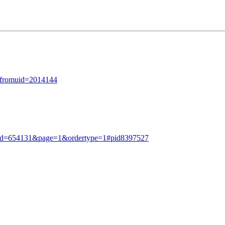
&fromuid=2014144
&tid=654131&page=1&ordertype=1#pid8397527