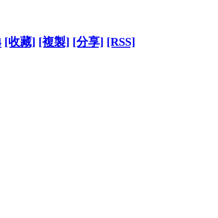
4
[收藏]
[複製]
[分享]
[RSS]