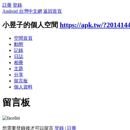
註冊
登錄
Android 台灣中文網
返回首頁
小昱子的個人空間
https://apk.tw/?201414
空間首頁
動態
記錄
日誌
相冊
主題
分享
留言板
個人資料
留言板
您需要登錄後才可以留言
登錄
|
註冊