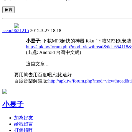
留言
iceoo9621215
2015-3-27 18:18
小昱子
: 下載MP3超快的神器 foku [下載MP3]免安裝
http://apk.tw/forum.php?mod=viewthread&tid=654118
(出處: Android 台灣中文網)
這篇文章 ...
要用就去用百度吧,他比這好
百度音樂解鎖版:
http://apk.tw/forum.php?mod=viewthread
小昱子
加為好友
給我留言
打個招呼