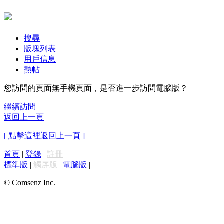
搜尋
版塊列表
用戶信息
熱帖
您訪問的頁面無手機頁面，是否進一步訪問電腦版？
繼續訪問
返回上一頁
[ 點擊這裡返回上一頁 ]
首頁
|
登錄
|
註冊
標準版
|
觸屏版
|
電腦版
|
© Comsenz Inc.