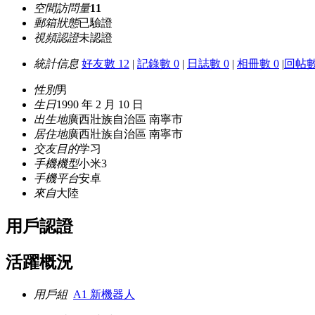
空間訪問量
11
郵箱狀態
已驗證
視頻認證
未認證
統計信息
好友數 12
|
記錄數 0
|
日誌數 0
|
相冊數 0
|
回帖數
性別
男
生日
1990 年 2 月 10 日
出生地
廣西壯族自治區 南寧市
居住地
廣西壯族自治區 南寧市
交友目的
学习
手機機型
小米3
手機平台
安卓
來自
大陸
用戶認證
活躍概況
用戶組
A1 新機器人