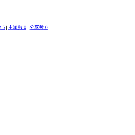
 5
|
主題數 0
|
分享數 0