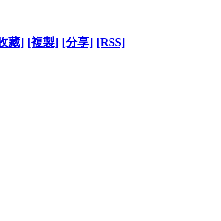
[收藏]
[複製]
[分享]
[RSS]