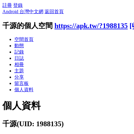
註冊
登錄
Android 台灣中文網
返回首頁
千源的個人空間
https://apk.tw/?1988135
空間首頁
動態
記錄
日誌
相冊
主題
分享
留言板
個人資料
個人資料
千源
(UID: 1988135)