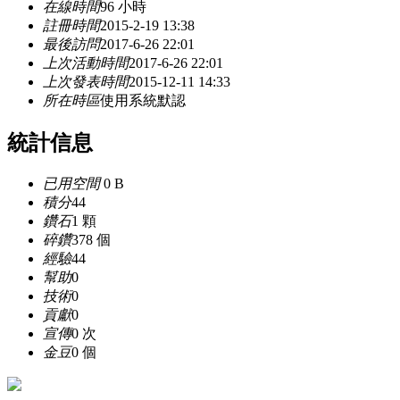
在線時間
96 小時
註冊時間
2015-2-19 13:38
最後訪問
2017-6-26 22:01
上次活動時間
2017-6-26 22:01
上次發表時間
2015-12-11 14:33
所在時區
使用系統默認
統計信息
已用空間
0 B
積分
44
鑽石
1 顆
碎鑽
378 個
經驗
44
幫助
0
技術
0
貢獻
0
宣傳
0 次
金豆
0 個