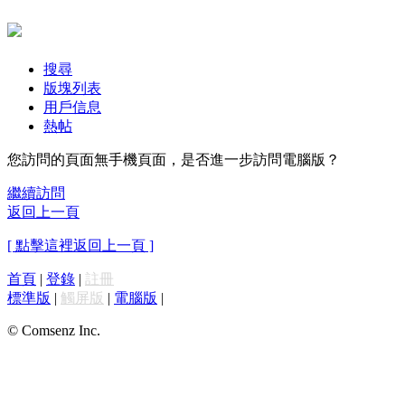
搜尋
版塊列表
用戶信息
熱帖
您訪問的頁面無手機頁面，是否進一步訪問電腦版？
繼續訪問
返回上一頁
[ 點擊這裡返回上一頁 ]
首頁
|
登錄
|
註冊
標準版
|
觸屏版
|
電腦版
|
© Comsenz Inc.