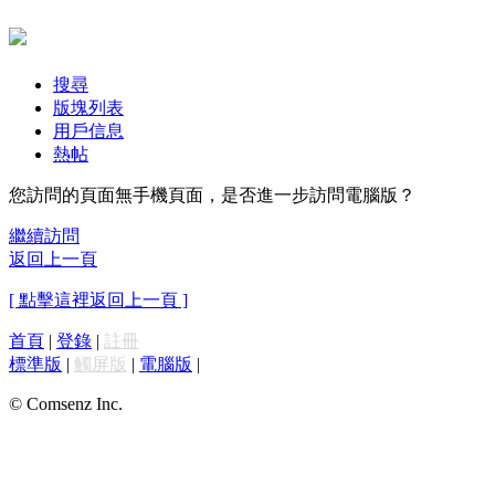
搜尋
版塊列表
用戶信息
熱帖
您訪問的頁面無手機頁面，是否進一步訪問電腦版？
繼續訪問
返回上一頁
[ 點擊這裡返回上一頁 ]
首頁
|
登錄
|
註冊
標準版
|
觸屏版
|
電腦版
|
© Comsenz Inc.