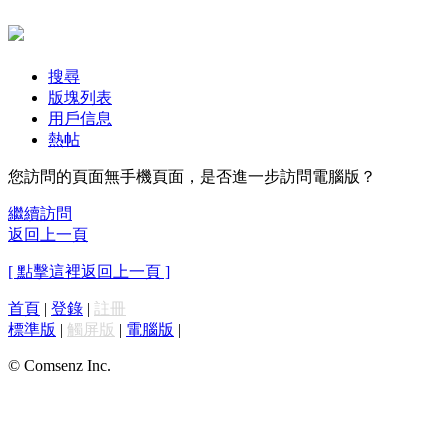
搜尋
版塊列表
用戶信息
熱帖
您訪問的頁面無手機頁面，是否進一步訪問電腦版？
繼續訪問
返回上一頁
[ 點擊這裡返回上一頁 ]
首頁
|
登錄
|
註冊
標準版
|
觸屏版
|
電腦版
|
© Comsenz Inc.