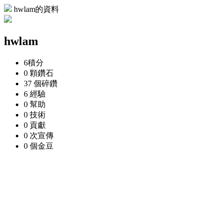
hwlam的資料
hwlam
6
積分
0 顆
鑽石
37 個
碎鑽
6
經驗
0
幫助
0
技術
0
貢獻
0 次
宣傳
0 個
金豆