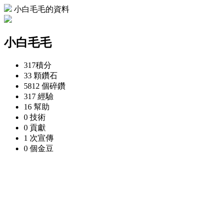
小白毛毛的資料
小白毛毛
317
積分
33 顆
鑽石
5812 個
碎鑽
317
經驗
16
幫助
0
技術
0
貢獻
1 次
宣傳
0 個
金豆