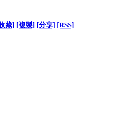
[收藏]
[複製]
[分享]
[RSS]