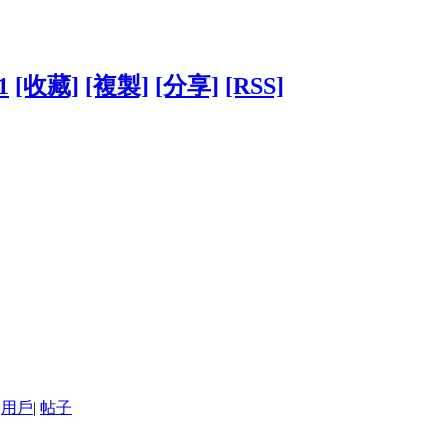
1
[收藏]
[複製]
[分享]
[RSS]
用戶
|
帖子