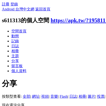
註冊
登錄
Android 台灣中文網
返回首頁
s611313的個人空間
https://apk.tw/?195811
空間首頁
動態
記錄
日誌
相冊
主題
分享
留言板
個人資料
分享
按類型查看:
全部
|
網址
|
視頻
|
音樂
|
Flash
|
日誌
|
相冊
|
圖片
|
投票
|
現在還沒分享