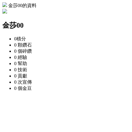
金莎00的資料
金莎00
0
積分
0 顆
鑽石
0 個
碎鑽
0
經驗
0
幫助
0
技術
0
貢獻
0 次
宣傳
0 個
金豆