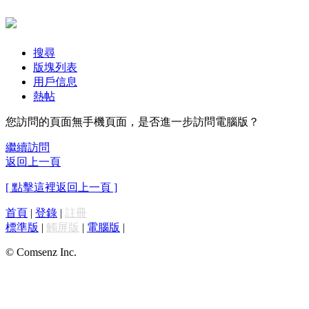
搜尋
版塊列表
用戶信息
熱帖
您訪問的頁面無手機頁面，是否進一步訪問電腦版？
繼續訪問
返回上一頁
[ 點擊這裡返回上一頁 ]
首頁
|
登錄
|
註冊
標準版
|
觸屏版
|
電腦版
|
© Comsenz Inc.