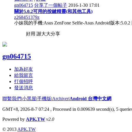
gn064715
分享了一個帖子
2016-1-30 17:01
關於5.0.2可用的按鍵精靈(和其他工具)
z268451379z
小妹我的手機:Asus ZenFone Selfie-Asus And
好用 謝大大分享
gn064715
加為好友
給我留言
打個招呼
發送消息
聯繫我們
|
小黑屋
|
手機版
|
Archiver
|
Android 台灣中文網
GMT+8, 2026-8-7 07:24
, Processed in 0.009639 second(s), 5 quer
Powered by
APK.TW
v2.0
© 2013
APK.TW