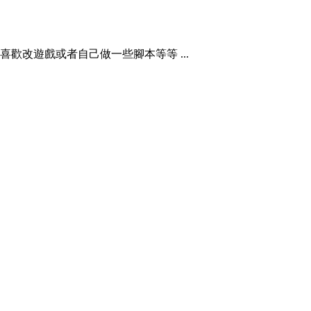
時候 就很喜歡改遊戲或者自己做一些腳本等等 ...