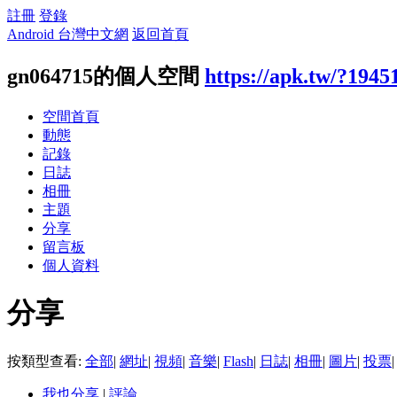
註冊
登錄
Android 台灣中文網
返回首頁
gn064715的個人空間
https://apk.tw/?1945
空間首頁
動態
記錄
日誌
相冊
主題
分享
留言板
個人資料
分享
按類型查看:
全部
|
網址
|
視頻
|
音樂
|
Flash
|
日誌
|
相冊
|
圖片
|
投票
|
我也分享
|
評論