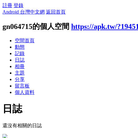
註冊
登錄
Android 台灣中文網
返回首頁
gn064715的個人空間
https://apk.tw/?1945
空間首頁
動態
記錄
日誌
相冊
主題
分享
留言板
個人資料
日誌
還沒有相關的日誌