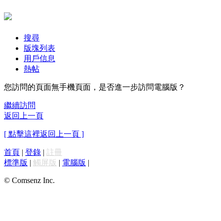
搜尋
版塊列表
用戶信息
熱帖
您訪問的頁面無手機頁面，是否進一步訪問電腦版？
繼續訪問
返回上一頁
[ 點擊這裡返回上一頁 ]
首頁
|
登錄
|
註冊
標準版
|
觸屏版
|
電腦版
|
© Comsenz Inc.