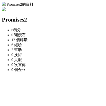
Promises2的資料
Promises2
6
積分
0 顆
鑽石
12 個
碎鑽
6
經驗
2
幫助
0
技術
0
貢獻
0 次
宣傳
0 個
金豆