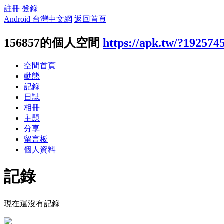
註冊
登錄
Android 台灣中文網
返回首頁
156857的個人空間
https://apk.tw/?192574
空間首頁
動態
記錄
日誌
相冊
主題
分享
留言板
個人資料
記錄
現在還沒有記錄