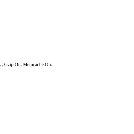
es , Gzip On, Memcache On.