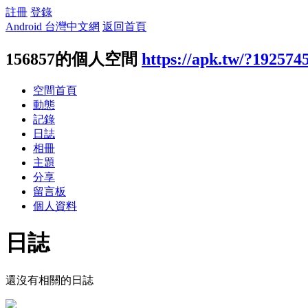
註冊
登錄
Android 台灣中文網
返回首頁
156857的個人空間
https://apk.tw/?192574
空間首頁
動態
記錄
日誌
相冊
主題
分享
留言板
個人資料
日誌
還沒有相關的日誌