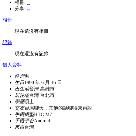
相冊:
--
分享:
--
相冊
現在還沒有相冊
記錄
現在還沒有記錄
個人資料
性別
男
生日
1990 年 6 月 16 日
出生地
台灣 高雄市
居住地
台灣 台北市
學歷
碩士
交友目的
聊天，其他的話聊得來再說
手機機型
HTC M7
手機平台
Android
來自
台灣