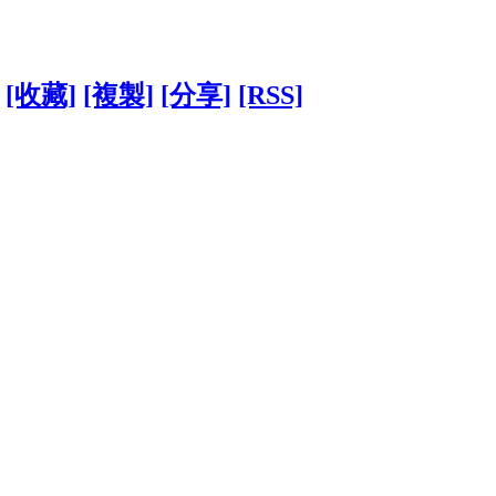
[收藏]
[複製]
[分享]
[RSS]