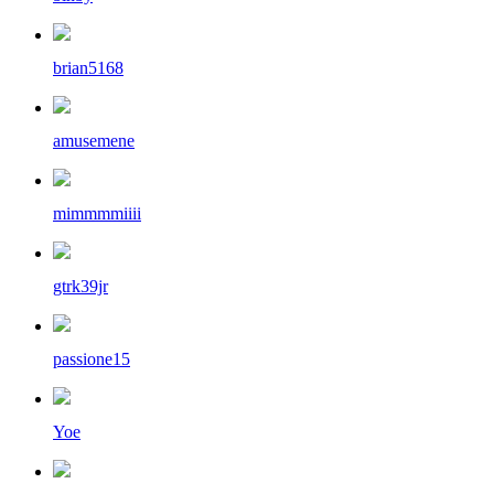
brian5168
amusemene
mimmmmiiii
gtrk39jr
passione15
Yoe