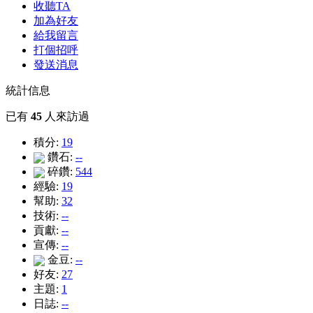
收聽TA
加為好友
給我留言
打個招呼
發送消息
統計信息
已有
45
人來訪過
積分:
19
鑽石:
--
碎鑽:
544
經驗:
19
幫助:
32
技術:
--
貢獻:
--
宣傳:
--
金豆:
--
好友:
27
主題:
1
日誌:
--