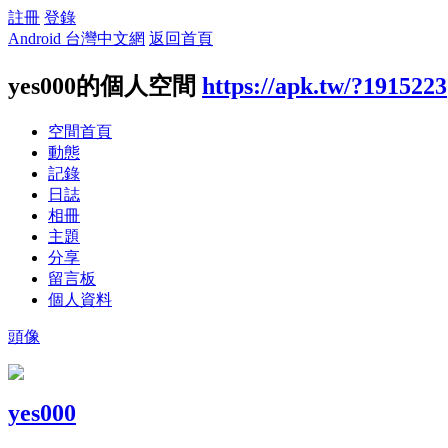
註冊
登錄
Android 台灣中文網
返回首頁
yes000的個人空間
https://apk.tw/?1915223
空間首頁
動態
記錄
日誌
相冊
主題
分享
留言板
個人資料
頭像
yes000