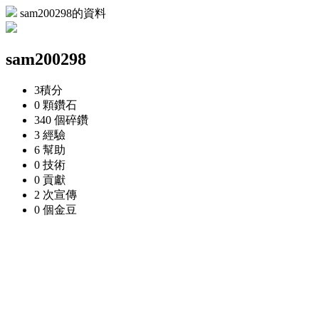
sam200298的資料
sam200298
3
積分
0 顆
鑽石
340 個
碎鑽
3
經驗
6
幫助
0
技術
0
貢獻
2 次
宣傳
0 個
金豆