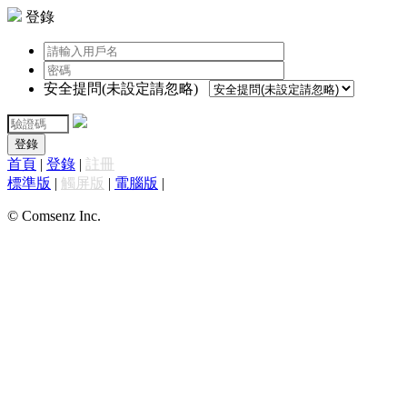
登錄
安全提問(未設定請忽略)
登錄
首頁
|
登錄
|
註冊
標準版
|
觸屏版
|
電腦版
|
© Comsenz Inc.