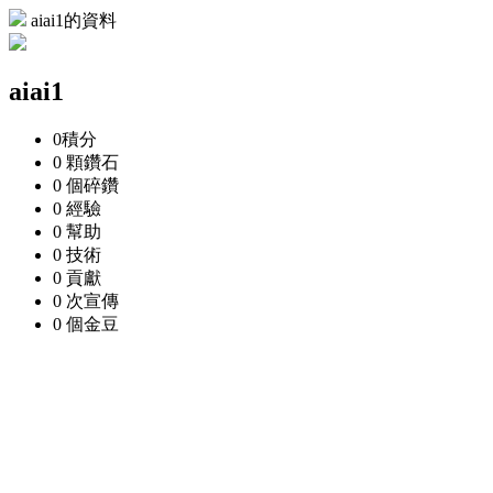
aiai1的資料
aiai1
0
積分
0 顆
鑽石
0 個
碎鑽
0
經驗
0
幫助
0
技術
0
貢獻
0 次
宣傳
0 個
金豆