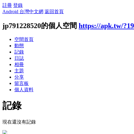
註冊
登錄
Android 台灣中文網
返回首頁
jp791228520的個人空間
https://apk.tw/?1
空間首頁
動態
記錄
日誌
相冊
主題
分享
留言板
個人資料
記錄
現在還沒有記錄