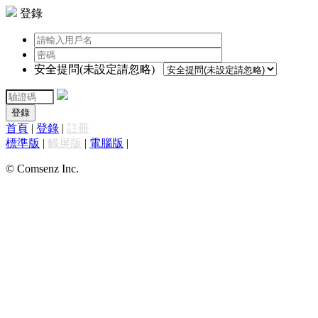
登錄
安全提問(未設定請忽略)
登錄
首頁
|
登錄
|
註冊
標準版
|
觸屏版
|
電腦版
|
© Comsenz Inc.