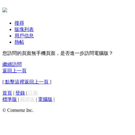
搜尋
版塊列表
用戶信息
熱帖
您訪問的頁面無手機頁面，是否進一步訪問電腦版？
繼續訪問
返回上一頁
[ 點擊這裡返回上一頁 ]
首頁
|
登錄
|
註冊
標準版
|
觸屏版
|
電腦版
|
© Comsenz Inc.