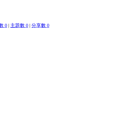
 0
|
主題數 0
|
分享數 0