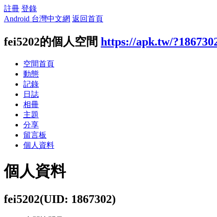
註冊
登錄
Android 台灣中文網
返回首頁
fei5202的個人空間
https://apk.tw/?186730
空間首頁
動態
記錄
日誌
相冊
主題
分享
留言板
個人資料
個人資料
fei5202
(UID: 1867302)