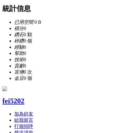
統計信息
已用空間
0 B
積分
0
鑽石
0 顆
碎鑽
0 個
經驗
0
幫助
0
技術
0
貢獻
0
宣傳
0 次
金豆
0 個
fei5202
加為好友
給我留言
打個招呼
發送消息