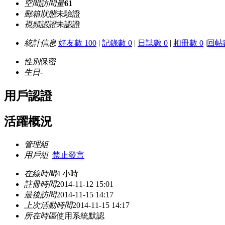
空間訪問量
61
郵箱狀態
未驗證
視頻認證
未認證
統計信息
好友數 100
|
記錄數 0
|
日誌數 0
|
相冊數 0
|
回帖數
性別
保密
生日
-
用戶認證
活躍概況
管理組
用戶組
禁止發言
在線時間
4 小時
註冊時間
2014-11-12 15:01
最後訪問
2014-11-15 14:17
上次活動時間
2014-11-15 14:17
所在時區
使用系統默認