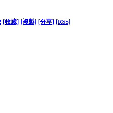
2
[收藏]
[複製]
[分享]
[RSS]