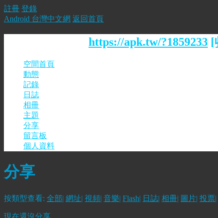
註冊
登錄
Android 台灣中文網
返回首頁
小雨的個人空間
https://apk.tw/?1859233
空間首頁
動態
記錄
日誌
相冊
主題
分享
留言板
個人資料
分享
按類型查看:
全部
|
網址
|
視頻
|
音樂
|
Flash
|
日誌
|
相冊
|
圖片
|
投票
|
現在還沒分享