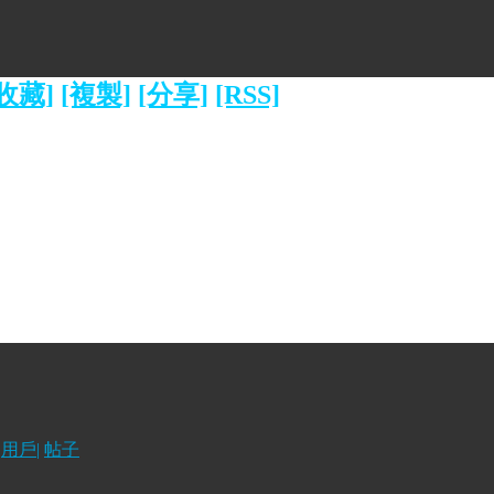
[收藏]
[複製]
[分享]
[RSS]
用戶
|
帖子