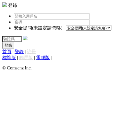
登錄
安全提問(未設定請忽略)
登錄
首頁
|
登錄
|
註冊
標準版
|
觸屏版
|
電腦版
|
© Comsenz Inc.