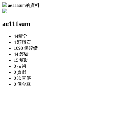
ae111sum的資料
ae111sum
44
積分
4 顆
鑽石
1098 個
碎鑽
44
經驗
15
幫助
0
技術
0
貢獻
0 次
宣傳
0 個
金豆