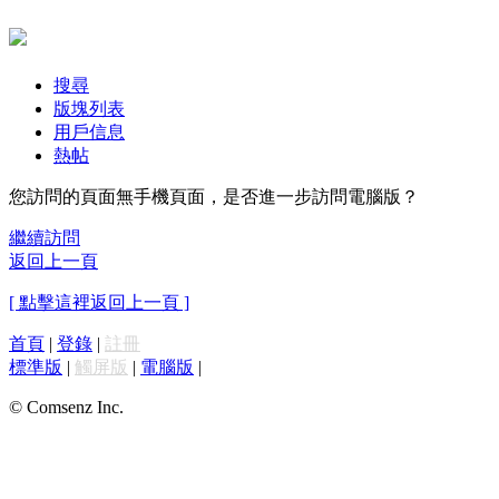
搜尋
版塊列表
用戶信息
熱帖
您訪問的頁面無手機頁面，是否進一步訪問電腦版？
繼續訪問
返回上一頁
[ 點擊這裡返回上一頁 ]
首頁
|
登錄
|
註冊
標準版
|
觸屏版
|
電腦版
|
© Comsenz Inc.